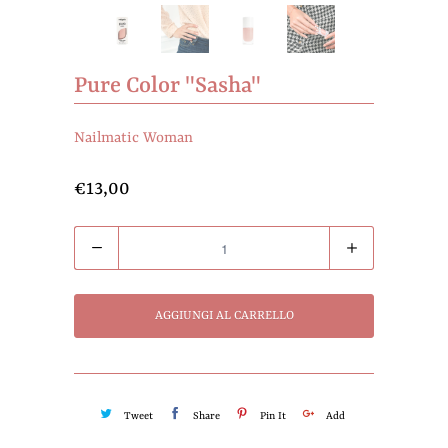
Pure Color "Sasha"
Nailmatic Woman
€13,00
Quantità
AGGIUNGI AL CARRELLO
Tweet
Share
Pin It
Add