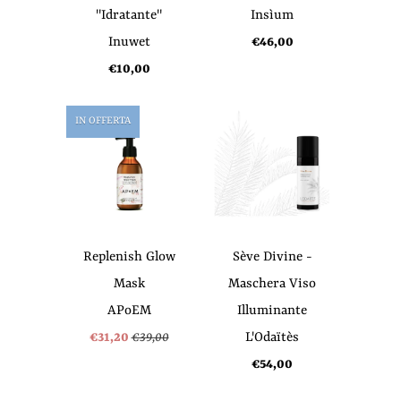
"Idratante"
Insìum
Inuwet
€46,00
€10,00
IN OFFERTA
Replenish Glow
Sève Divine -
Mask
Maschera Viso
APoEM
Illuminante
€31,20
€39,00
L'Odaïtès
€54,00