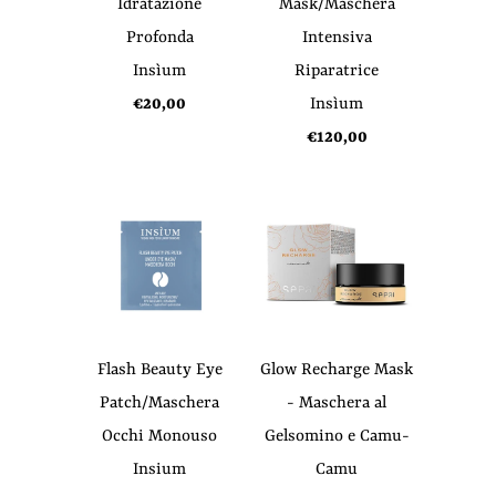
Idratazione
Mask/Maschera
Profonda
Intensiva
Insìum
Riparatrice
€20,00
Insìum
€120,00
Flash Beauty Eye
Glow Recharge Mask
Patch/Maschera
- Maschera al
Occhi Monouso
Gelsomino e Camu-
Insium
Camu