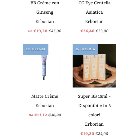
BB Crème con
CC Eye Centella
Ginseng
Asiatica
Erborian
Erborian
€19,20
€45,00
€26,40
€33,00
Da
IN OFFERTA
IN OFFERTA
Matte Crème
Super BB 15ml -
Erborian
Disponibile in 3
€13,12
€36,90
colori
Da
Erborian
€19,20
€24,00